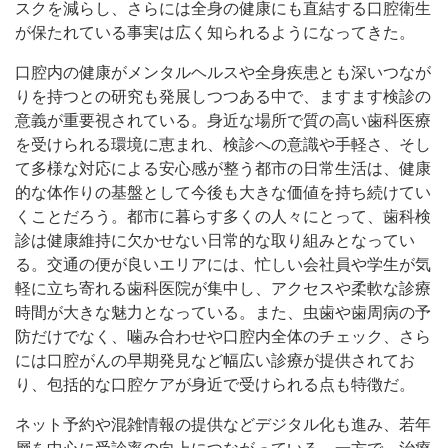
スクを減らし、さらには全身の健康にも直結する口腔衛生
が保たれている事実は広く知られるようになってきた。
口腔内の健康がメンタルヘルスや全身疾患とも深いつなが
りを持つとの研究も発展しつつある中で、ますます検診の
意義が重要視されている。身近な場所で質の高い歯科医療
を受けられる環境に恵まれ、検診への意識や手軽さ、そし
て多様な対応による安心感が整う都市の日常生活は、健康
的な体作りの基盤として今後も大きな価値を持ち続けてい
くことだろう。都市に暮らす多くの人々にとって、歯科検
診は健康維持に欠かせない日常的な取り組みとなってい
る。交通の便が良いエリアには、忙しい会社員や学生が気
軽に立ち寄れる歯科医院が集中し、アクセスや柔軟な診療
時間が大きな魅力となっている。また、虫歯や歯周病の予
防だけでなく、噛み合わせや口腔内全体のチェック、さら
には口腔がんの早期発見など幅広い診療が提供されてお
り、包括的な口腔ケアが身近で受けられる点も特徴だ。
ネット予約や混雑情報の提供などデジタル化も進み、若年