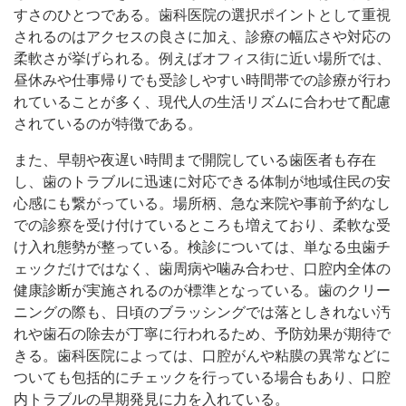
すさのひとつである。歯科医院の選択ポイントとして重視
されるのはアクセスの良さに加え、診療の幅広さや対応の
柔軟さが挙げられる。例えばオフィス街に近い場所では、
昼休みや仕事帰りでも受診しやすい時間帯での診療が行わ
れていることが多く、現代人の生活リズムに合わせて配慮
されているのが特徴である。
また、早朝や夜遅い時間まで開院している歯医者も存在
し、歯のトラブルに迅速に対応できる体制が地域住民の安
心感にも繋がっている。場所柄、急な来院や事前予約なし
での診察を受け付けているところも増えており、柔軟な受
け入れ態勢が整っている。検診については、単なる虫歯チ
ェックだけではなく、歯周病や噛み合わせ、口腔内全体の
健康診断が実施されるのが標準となっている。歯のクリー
ニングの際も、日頃のブラッシングでは落としきれない汚
れや歯石の除去が丁寧に行われるため、予防効果が期待で
きる。歯科医院によっては、口腔がんや粘膜の異常などに
ついても包括的にチェックを行っている場合もあり、口腔
内トラブルの早期発見に力を入れている。