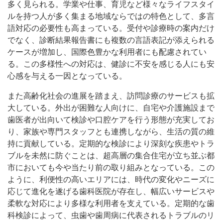
多く見られる。学業や仕事、育児など様々なライフスタイ
ルを持つ人が多く集まる地域ならではの特色として、多言
語対応の必要性も高まっている。受付や診療時の案内だけ
でなく、診断結果報告書にも複数の言語表記が添えられる
ケースが増加し、国際色豊かな利用者にも配慮されてい
る。この多様性への対応は、健診に不安を感じる人にも安
心感を与える一因となっている。
また高齢化社会の進展を踏まえ、訪問診療のサービスも拡
大している。外出が困難な人向けに、自宅や介護施設まで
歯医者が出向いて検診や口腔ケアを行う形態が充実してお
り、家族や専門スタッフとも連携しながら、生活の質の維
持に貢献している。定期的な検診により深刻な疾患やトラ
ブルを未然に防ぐことは、超高層の集合住宅が立ち並ぶ都
市においても今や当たり前の取り組みとなっている。この
ように、利便性の高いエリアには、時代の変化やニーズに
応じて進化を遂げる歯科医院が存在し、幅広いサービスや
柔軟な対応により多様な利用者を支えている。定期的な歯
科検診によって、虫歯や歯周病に代表されるトラブルのリ