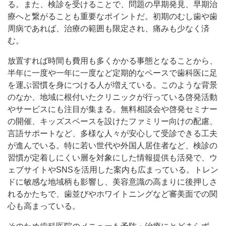
る。また、検診を受けることで、問題の早期発見、早期治
療へと繋がることも重要なポイントだ。初期のむし歯や歯
周病であれば、治療の範囲も限定され、痛みも少なく済
む。
放置すれば時間も費用も多くかかる事態となることから、
半年に一度や一年に一度など定期的なペースで歯科医に足
を運ぶ習慣を身につける人が増えている。このような背景
のなか、地域に根付いたクリニックが行っている啓発活動
やサービスにも注目が集まる。無料相談会や啓発セミナー
の開催、キッズスペースを設けたファミリー向けの配慮、
言語サポートなど、多様な人々が安心して受診できる工夫
が進んでいる。特に若い世代や外国人居住者など、検診の
習慣が定着しにくい層を対象にした情報提供も活発で、ウ
ェブサイトやSNSを活用した案内も広まっている。トレン
ドに敏感な地域柄も影響し、美容意識の高まりに後押しさ
れるかたちで、歯並びやホワイトニングなど審美面での関
心も高まっている。