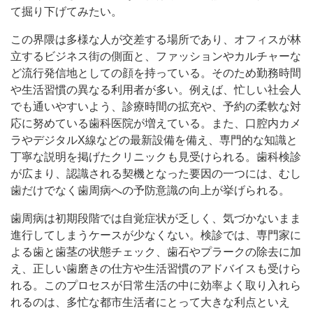
て掘り下げてみたい。
この界隈は多様な人が交差する場所であり、オフィスが林
立するビジネス街の側面と、ファッションやカルチャーな
ど流行発信地としての顔を持っている。そのため勤務時間
や生活習慣の異なる利用者が多い。例えば、忙しい社会人
でも通いやすいよう、診療時間の拡充や、予約の柔軟な対
応に努めている歯科医院が増えている。また、口腔内カメ
ラやデジタルX線などの最新設備を備え、専門的な知識と
丁寧な説明を掲げたクリニックも見受けられる。歯科検診
が広まり、認識される契機となった要因の一つには、むし
歯だけでなく歯周病への予防意識の向上が挙げられる。
歯周病は初期段階では自覚症状が乏しく、気づかないまま
進行してしまうケースが少なくない。検診では、専門家に
よる歯と歯茎の状態チェック、歯石やプラークの除去に加
え、正しい歯磨きの仕方や生活習慣のアドバイスも受けら
れる。このプロセスが日常生活の中に効率よく取り入れら
れるのは、多忙な都市生活者にとって大きな利点といえ