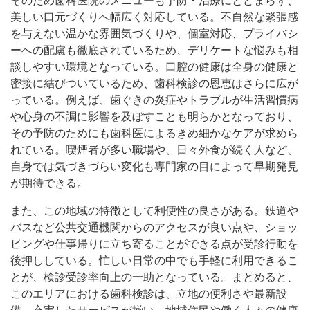
そのため歯科医院のメニューも予防・治療にとどまらず、
美しい口元づくりへ幅広く対応している。不自然な緊張感
を与えない温かな雰囲気づくりや、個室対応、プライバシ
ーへの配慮も徹底されているため、デリケートな悩みも相
談しやすい環境となっている。口腔の健康は全身の健康と
密接に結びついているため、歯科検診の恩恵はさらに広が
っている。例えば、歯ぐきの炎症やトラブルが生活習慣病
や心身の不調に影響を及ぼすことも明らかとなっており、
その予防のためにも歯科医によるきめ細かなケアが求めら
れている。喫煙者が多い職場や、日々外食が続く人など、
自身では気づきづらい変化も専門家の目によって早期発見
が期待できる。
また、この地域の特徴として利便性の良さがある。鉄道や
バスなど公共交通機関からのアクセスが良い点や、ショッ
ピングや仕事帰りに立ち寄ることができる点が受診行動を
後押ししている。忙しい日常の中でも手軽に利用できるこ
とが、検診受診率向上の一助となっている。まとめると、
このエリアにおける歯科検診は、立地の便利さや最新設