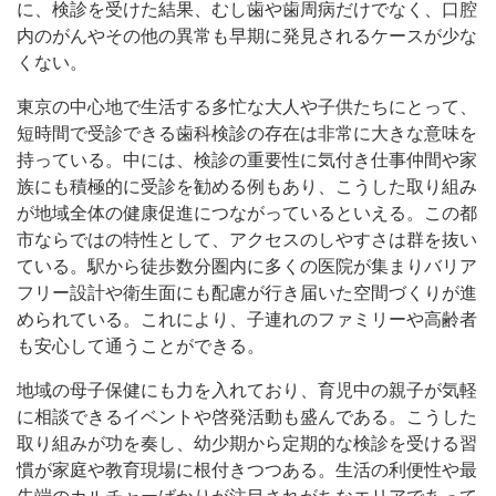
に、検診を受けた結果、むし歯や歯周病だけでなく、口腔
内のがんやその他の異常も早期に発見されるケースが少な
くない。
東京の中心地で生活する多忙な大人や子供たちにとって、
短時間で受診できる歯科検診の存在は非常に大きな意味を
持っている。中には、検診の重要性に気付き仕事仲間や家
族にも積極的に受診を勧める例もあり、こうした取り組み
が地域全体の健康促進につながっているといえる。この都
市ならではの特性として、アクセスのしやすさは群を抜い
ている。駅から徒歩数分圏内に多くの医院が集まりバリア
フリー設計や衛生面にも配慮が行き届いた空間づくりが進
められている。これにより、子連れのファミリーや高齢者
も安心して通うことができる。
地域の母子保健にも力を入れており、育児中の親子が気軽
に相談できるイベントや啓発活動も盛んである。こうした
取り組みが功を奏し、幼少期から定期的な検診を受ける習
慣が家庭や教育現場に根付きつつある。生活の利便性や最