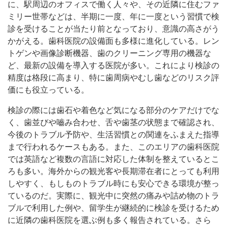
に、駅周辺のオフィスで働く人々や、その近隣に住むファ
ミリー世帯などは、半期に一度、年に一度という習慣で検
診を受けることが当たり前となっており、意識の高さがう
かがえる。歯科医院の設備面も多様に進化している。レン
トゲンや画像診断機器、歯のクリーニング専用の機器な
ど、最新の設備を導入する医院が多い。これにより検診の
精度は格段に高まり、特に歯周病やむし歯などのリスク評
価にも役立っている。
検診の際には歯石や着色など気になる部分のケアだけでな
く、歯並びや嚙み合わせ、舌や歯茎の状態まで確認され、
今後のトラブル予防や、生活習慣との関連をふまえた指導
まで行われるケースもある。また、このエリアの歯科医院
では英語など複数の言語に対応した体制を整えているとこ
ろも多い。海外からの観光客や長期滞在者にとっても利用
しやすく、もしものトラブル時にも安心できる環境が整っ
ているのだ。実際に、観光中に突然の痛みや詰め物のトラ
ブルで利用した例や、留学生が継続的に検診を受けるため
に近隣の歯科医院を選ぶ例も多く報告されている。さら