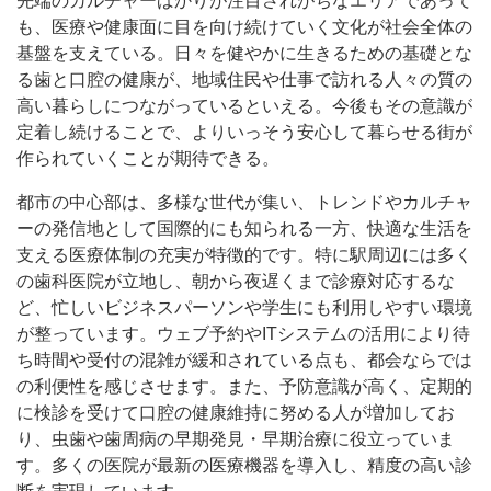
先端のカルチャーばかりが注目されがちなエリアであって
も、医療や健康面に目を向け続けていく文化が社会全体の
基盤を支えている。日々を健やかに生きるための基礎とな
る歯と口腔の健康が、地域住民や仕事で訪れる人々の質の
高い暮らしにつながっているといえる。今後もその意識が
定着し続けることで、よりいっそう安心して暮らせる街が
作られていくことが期待できる。
都市の中心部は、多様な世代が集い、トレンドやカルチャ
ーの発信地として国際的にも知られる一方、快適な生活を
支える医療体制の充実が特徴的です。特に駅周辺には多く
の歯科医院が立地し、朝から夜遅くまで診療対応するな
ど、忙しいビジネスパーソンや学生にも利用しやすい環境
が整っています。ウェブ予約やITシステムの活用により待
ち時間や受付の混雑が緩和されている点も、都会ならでは
の利便性を感じさせます。また、予防意識が高く、定期的
に検診を受けて口腔の健康維持に努める人が増加してお
り、虫歯や歯周病の早期発見・早期治療に役立っていま
す。多くの医院が最新の医療機器を導入し、精度の高い診