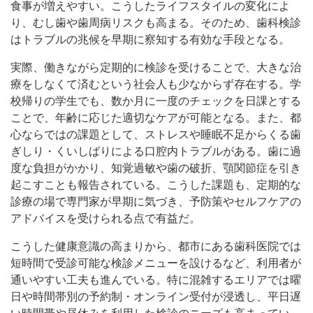
食事が増えやすい。こうしたライフスタイルの変化によ
り、むし歯や歯周病リスクも高まる。そのため、歯科検診
はトラブルの兆候を早期に察知する有効な手段となる。
実際、働きながら定期的に検診を受けることで、大きな治
療をしなくて済むという社会人も少なからず存在する。学
校帰りの学生でも、数か月に一度のチェックを日課とする
ことで、年齢に応じた適切なケアが可能となる。また、都
心ならではの課題として、ストレスや睡眠不足からくる歯
ぎしり・くいしばりによる口腔内トラブルがある。歯に過
度な負担がかかり、知覚過敏や歯の破折、顎関節症を引き
起こすことも報告されている。こうした課題も、定期的な
診療の場で専門家が早期に気づき、予防策やセルフケアの
アドバイスを受けられる点で有益だ。
こうした健康意識の高まりから、都市にある歯科医院では
短時間で受診可能な検診メニューを設けるなど、利用者が
通いやすい工夫も進んでいる。特に混雑するエリアでは曜
日や時間帯別の予約制・オンライン受付が浸透し、平日遅