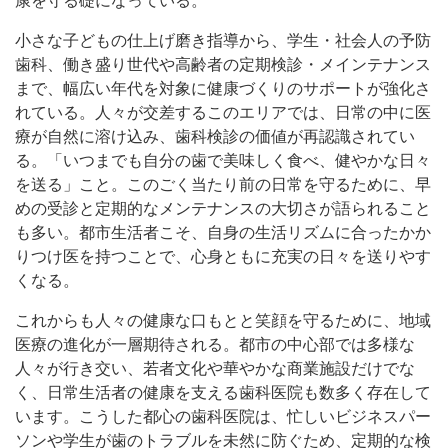
康を守る礎になっている。
小さな子どもの仕上げ磨き指導から、学生・社会人の予防
歯科、働き盛り世代や高齢者の定期検診・メインテナンス
まで、幅広い年代を対象に健康づくりのサポートが強化さ
れている。人々が交差するこのエリアでは、日常の中に医
療が自然に溶け込み、歯科検診の価値が再認識されてい
る。「いつまでも自分の歯で美味しく食べ、健やかな日々
を送る」こと。このごく当たり前の日常を守るために、早
めの受診と定期的なメンテナンスの大切さが語られること
も多い。都市生活者こそ、自身の生活リズムに合ったかか
りつけ医を持つことで、心身ともに充実の日々を送りやす
くなる。
これからも人々の健康な口もとと笑顔を守るために、地域
医療の進化が一層期待される。都市の中心部では多様な
人々が行き交い、若者文化や華やかな商業施設だけでな
く、日常生活者の健康を支える歯科医院も数多く存在して
います。こうした都心の歯科医院は、忙しいビジネスパー
ソンや学生が歯のトラブルを未然に防ぐため、定期的な検