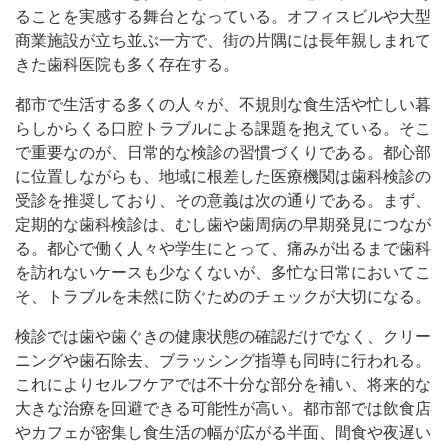
ることを実感する舞台となっている。オフィスビルや大型
商業施設が立ち並ぶ一方で、街の片隅には長年親しまれて
きた歯科医院も多く存在する。
都市で生活する多くの人々が、不規則な食生活や忙しい暮
らしからくる口腔トラブルによる課題を抱えている。そこ
で重要なのが、日常的な検診の習慣づくりである。都心部
に位置しながらも、地域に根差した医療機関は歯科検診の
受診を推奨しており、その意義は次の通りである。まず、
定期的な歯科検診は、むし歯や歯周病の早期発見につなが
る。都心で働く人々や学生にとって、痛みが出るまで歯科
を訪れないケースも少なくないが、多忙な日常においてこ
そ、トラブルを未然に防ぐためのチェックが大切になる。
検診では歯や歯ぐきの健康状態の確認だけでなく、クリー
ニングや歯石除去、ブラッシング指導も同時に行われる。
これによりセルフケアでは不十分な部分を補い、将来的な
大きな治療を回避できる可能性が高い。都市部では飲食店
やカフェが密集し食生活の幅が広がる半面、間食や夜遅い