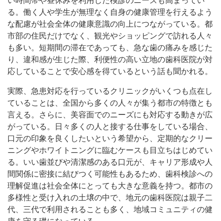
い時間帯や昼休みを利用した検診のニーズも高まってい
る。働く人や学生が無理なく自身の健康管理を行えるよう
な配慮が社会全体の健康意識の向上につながっている。都
市部の住民だけでなく、観光やショッピングで訪れる人々
も多い。短期間の滞在であっても、急な歯の痛みを感じた
り、違和感が生じた際、利便性の高い立地の歯科医院が対
応していることで安心感を得ているという話も聞かれる。
実際、急患対応を行っているクリニックがいくつも点在し
ていることは、全国から多くの人々が集う都市の特徴とも
言える。さらに、美容面でのニーズにも対応する動きが広
がっている。日々多くの人と接する仕事をしている場合、
口元の印象を良くしたいという希望から、定期的なクリー
ニングやホワイトニングに臨むケースも目立ちはじめてい
る。いい歯並びや清潔感のある口元が、キャリア形成や人
間関係に密接に結びつく可能性もあるため、歯科検診への
理解促進は社会全体にとっても大きな意義を持つ。都市の
多様性と受け入れの土壌の中で、地元の歯科医院は親子二
代、三代で利用されることも多く、地域コミュニティの健